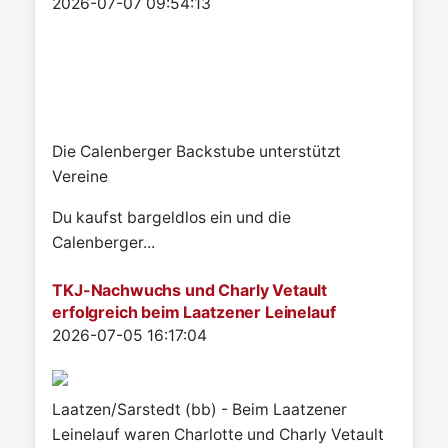
Details
2026-07-07 09:54:13
Die Calenberger Backstube unterstützt
Vereine
Du kaufst bargeldlos ein und die
Calenberger...
TKJ-Nachwuchs und Charly Vetault
erfolgreich beim Laatzener Leinelauf
Details
2026-07-05 16:17:04
Laatzen/Sarstedt (bb) - Beim Laatzener
Leinelauf waren Charlotte und Charly Vetault