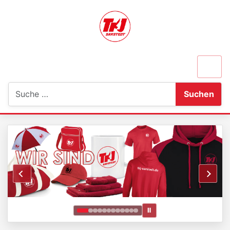
Suchen
Suchen
Ⅱ