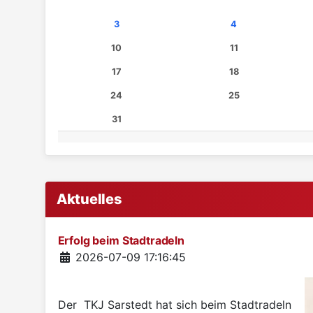
3
4
10
11
17
18
24
25
31
Aktuelles
Erfolg beim Stadtradeln
Details
2026-07-09 17:16:45
Der TKJ Sarstedt hat sich beim Stadtradeln