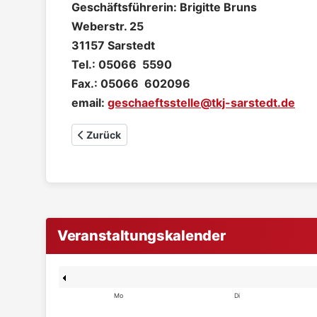
Geschäftsführerin: Brigitte Bruns
Weberstr. 25
31157 Sarstedt
Tel.: 05066 5590
Fax.: 05066 602096
email:
geschaeftsstelle@tkj-sarstedt.de
Vorheriger Beitrag: Kleinkinder- und Eltern-Kin
Zurück
Veranstaltungskalender
Mo
Di