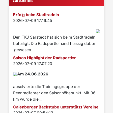
Aktuelles
Erfolg beim Stadtradeln
Details
2026-07-09 17:16:45
Der TKJ Sarstedt hat sich beim Stadtradeln
beteiligt. Die Radsportler sind fleissig dabei
gewesen....
Saison Highlight der Radsportler
Details
2026-07-09 17:07:20
Am 24.06.2026
absolvierte die Trainingsgruppe der
Rennradfahrer den Saisonhöhepunkt. Mit 96
km wurde die...
Calenberger Backstube unterstützt Vereine
Details
2026-07-07 09:54:13