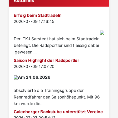
Aktuelles
Erfolg beim Stadtradeln
Details
2026-07-09 17:16:45
Der TKJ Sarstedt hat sich beim Stadtradeln
beteiligt. Die Radsportler sind fleissig dabei
gewesen....
Saison Highlight der Radsportler
Details
2026-07-09 17:07:20
Am 24.06.2026
absolvierte die Trainingsgruppe der
Rennradfahrer den Saisonhöhepunkt. Mit 96
km wurde die...
Calenberger Backstube unterstützt Vereine
Details
2026-07-07 09:54:13