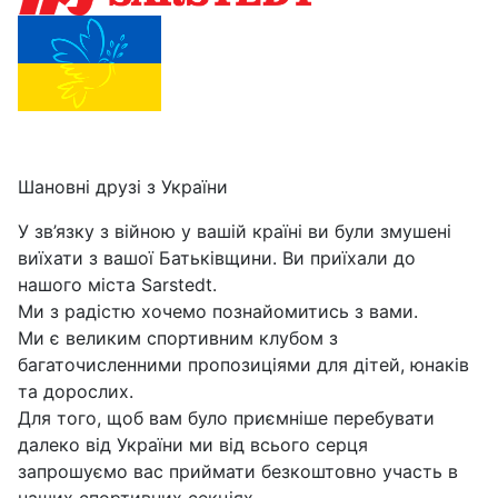
Шановні друзі з України
У зв’язку з війною у вашій країні ви були змушені
виїхати з вашої Батьківщини. Ви приїхали до
нашого міста Sarstedt.
Ми з радістю хочемо познайомитись з вами.
Ми є великим спортивним клубом з
багаточисленними пропозиціями для дітей, юнаків
та дорослих.
Для того, щоб вам було приємніше перебувати
далеко від України ми від всього серця
запрошуємо вас приймати безкоштовно участь в
наших спортивних секціях.