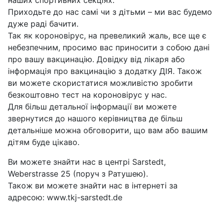
Приходьте до нас самі чи з дітьми – ми вас будемо
дуже раді бачити.
Так як короновірус, на превеликий жаль, все ще є
небезпечним, просимо вас приносити з собою дані
про вашу вакцинацію. Довідку від лікаря або
інформація про вакцинацію з додатку ДІЯ. Також
ви можете скористатися можливістю зробити
безкоштовно тест на короновірус у нас.
Для більш детальної інформації ви можете
звернутися до нашого керівництва де більш
детальніше можна обговорити, що вам або вашим
дітям буде цікаво.
Ви можете знайти нас в центрі Sarstedt,
Weberstrasse 25 (поруч з Ратушею).
Також ви можете знайти нас в інтернеті за
адресою: www.tkj-sarstedt.de