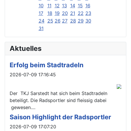
10
11
12
13
14
15
16
17
18
19
20
21
22
23
24
25
26
27
28
29
30
31
Aktuelles
Erfolg beim Stadtradeln
Details
2026-07-09 17:16:45
Der TKJ Sarstedt hat sich beim Stadtradeln
beteiligt. Die Radsportler sind fleissig dabei
gewesen....
Saison Highlight der Radsportler
Details
2026-07-09 17:07:20