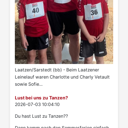
Laatzen/Sarstedt (bb) - Beim Laatzener
Leinelauf waren Charlotte und Charly Vetault
sowie Sofie...
Lust bei uns zu Tanzen?
Details
2026-07-03 10:04:10
Du hast Lust zu Tanzen??
Dann komm nach den Sommerferien einfach