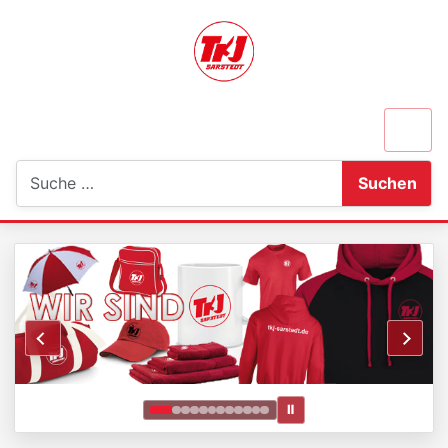
Suchen
Suchen
Ⅱ