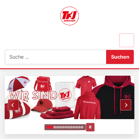
Suchen
Suchen
Ⅱ