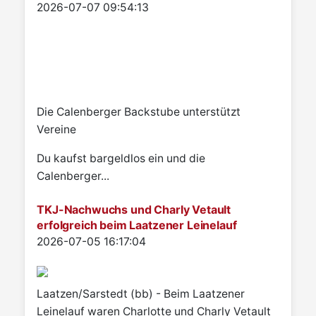
Details
2026-07-07 09:54:13
Die Calenberger Backstube unterstützt
Vereine
Du kaufst bargeldlos ein und die
Calenberger...
TKJ-Nachwuchs und Charly Vetault
erfolgreich beim Laatzener Leinelauf
Details
2026-07-05 16:17:04
Laatzen/Sarstedt (bb) - Beim Laatzener
Leinelauf waren Charlotte und Charly Vetault