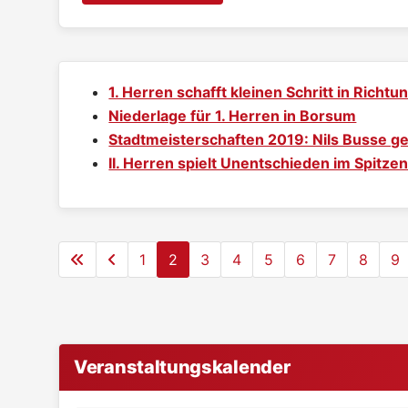
1. Herren schafft kleinen Schritt in Richtu
Niederlage für 1. Herren in Borsum
Stadtmeisterschaften 2019: Nils Busse ge
II. Herren spielt Unentschieden im Spitz
1
2
3
4
5
6
7
8
9
Veranstaltungskalender