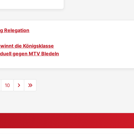
ng Relegation
winnt die Königsklasse
enduell gegen MTV Bledeln
10