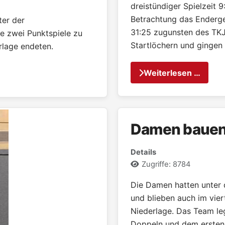
dreistündiger Spielzeit 
Betrachtung das Endergeb
ter der
31:25 zugunsten des TKJ
te zwei Punktspiele zu
Startlöchern und gingen
rlage endeten.
Weiterlesen …
Damen bauen
Details
Zugriffe: 8784
Die Damen hatten unter 
und blieben auch im vier
Niederlage. Das Team leg
Doppeln und dem ersten 