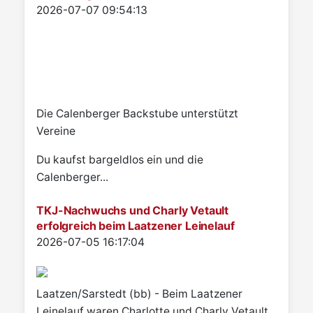
Details
2026-07-07 09:54:13
Die Calenberger Backstube unterstützt
Vereine
Du kaufst bargeldlos ein und die
Calenberger...
TKJ-Nachwuchs und Charly Vetault
erfolgreich beim Laatzener Leinelauf
Details
2026-07-05 16:17:04
Laatzen/Sarstedt (bb) - Beim Laatzener
Leinelauf waren Charlotte und Charly Vetault