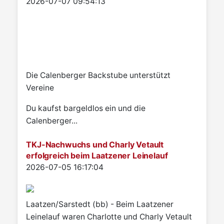
Details
2026-07-07 09:54:13
Die Calenberger Backstube unterstützt
Vereine
Du kaufst bargeldlos ein und die
Calenberger...
TKJ-Nachwuchs und Charly Vetault
erfolgreich beim Laatzener Leinelauf
Details
2026-07-05 16:17:04
Laatzen/Sarstedt (bb) - Beim Laatzener
Leinelauf waren Charlotte und Charly Vetault