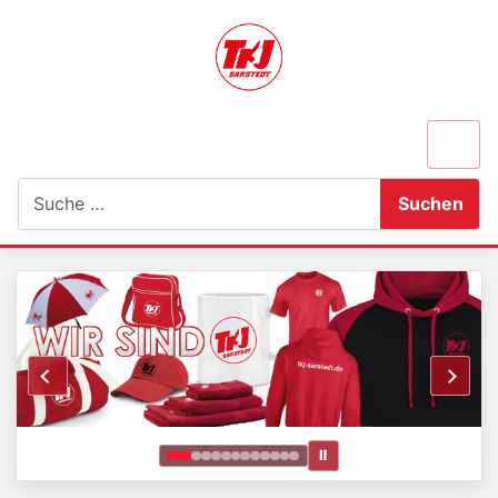
Suchen
Suchen
Ⅱ