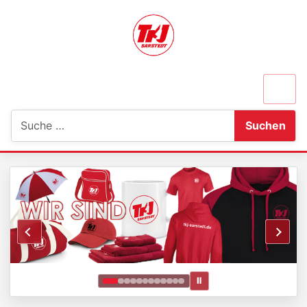
Suchen
Suchen
Ⅱ