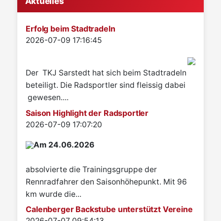
Aktuelles
Erfolg beim Stadtradeln
Details
2026-07-09 17:16:45
Der TKJ Sarstedt hat sich beim Stadtradeln
beteiligt. Die Radsportler sind fleissig dabei
gewesen....
Saison Highlight der Radsportler
Details
2026-07-09 17:07:20
Am 24.06.2026
absolvierte die Trainingsgruppe der
Rennradfahrer den Saisonhöhepunkt. Mit 96
km wurde die...
Calenberger Backstube unterstützt Vereine
Details
2026-07-07 09:54:13