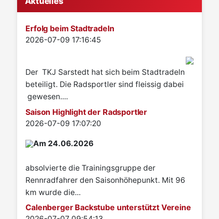
Aktuelles
Erfolg beim Stadtradeln
Details
2026-07-09 17:16:45
Der TKJ Sarstedt hat sich beim Stadtradeln
beteiligt. Die Radsportler sind fleissig dabei
gewesen....
Saison Highlight der Radsportler
Details
2026-07-09 17:07:20
Am 24.06.2026
absolvierte die Trainingsgruppe der
Rennradfahrer den Saisonhöhepunkt. Mit 96
km wurde die...
Calenberger Backstube unterstützt Vereine
Details
2026-07-07 09:54:13