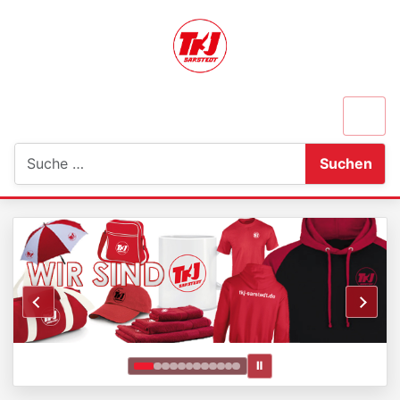
Suchen
Suchen
Ⅱ