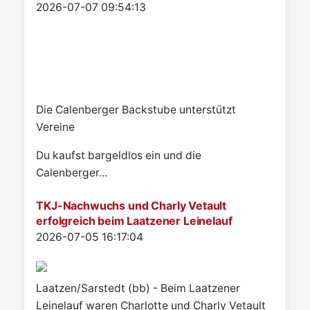
Details
2026-07-07 09:54:13
Die Calenberger Backstube unterstützt
Vereine
Du kaufst bargeldlos ein und die
Calenberger...
TKJ-Nachwuchs und Charly Vetault
erfolgreich beim Laatzener Leinelauf
Details
2026-07-05 16:17:04
Laatzen/Sarstedt (bb) - Beim Laatzener
Leinelauf waren Charlotte und Charly Vetault