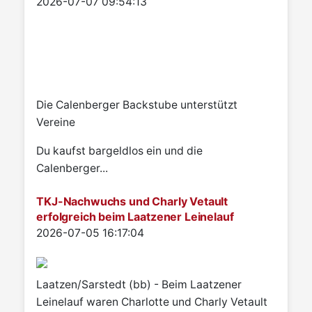
Details
2026-07-07 09:54:13
Die Calenberger Backstube unterstützt
Vereine
Du kaufst bargeldlos ein und die
Calenberger...
TKJ-Nachwuchs und Charly Vetault
erfolgreich beim Laatzener Leinelauf
Details
2026-07-05 16:17:04
Laatzen/Sarstedt (bb) - Beim Laatzener
Leinelauf waren Charlotte und Charly Vetault