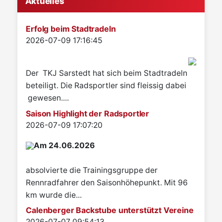
Aktuelles
Erfolg beim Stadtradeln
Details
2026-07-09 17:16:45
Der TKJ Sarstedt hat sich beim Stadtradeln
beteiligt. Die Radsportler sind fleissig dabei
gewesen....
Saison Highlight der Radsportler
Details
2026-07-09 17:07:20
Am 24.06.2026
absolvierte die Trainingsgruppe der
Rennradfahrer den Saisonhöhepunkt. Mit 96
km wurde die...
Calenberger Backstube unterstützt Vereine
Details
2026-07-07 09:54:13