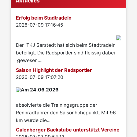
Aktuelles
Erfolg beim Stadtradeln
Details
2026-07-09 17:16:45
Der TKJ Sarstedt hat sich beim Stadtradeln
beteiligt. Die Radsportler sind fleissig dabei
gewesen....
Saison Highlight der Radsportler
Details
2026-07-09 17:07:20
Am 24.06.2026
absolvierte die Trainingsgruppe der
Rennradfahrer den Saisonhöhepunkt. Mit 96
km wurde die...
Calenberger Backstube unterstützt Vereine
Details
2026-07-07 09:54:13