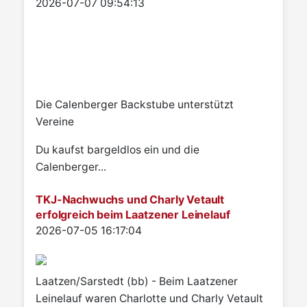
Details
2026-07-07 09:54:13
Die Calenberger Backstube unterstützt
Vereine
Du kaufst bargeldlos ein und die
Calenberger...
TKJ-Nachwuchs und Charly Vetault
erfolgreich beim Laatzener Leinelauf
Details
2026-07-05 16:17:04
Laatzen/Sarstedt (bb) - Beim Laatzener
Leinelauf waren Charlotte und Charly Vetault