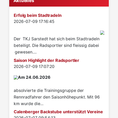
Aktuelles
Erfolg beim Stadtradeln
Details
2026-07-09 17:16:45
Der TKJ Sarstedt hat sich beim Stadtradeln
beteiligt. Die Radsportler sind fleissig dabei
gewesen....
Saison Highlight der Radsportler
Details
2026-07-09 17:07:20
Am 24.06.2026
absolvierte die Trainingsgruppe der
Rennradfahrer den Saisonhöhepunkt. Mit 96
km wurde die...
Calenberger Backstube unterstützt Vereine
Details
2026-07-07 09:54:13