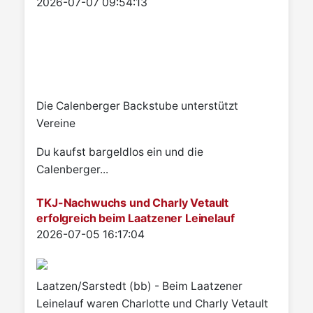
Details
2026-07-07 09:54:13
Die Calenberger Backstube unterstützt
Vereine
Du kaufst bargeldlos ein und die
Calenberger...
TKJ-Nachwuchs und Charly Vetault
erfolgreich beim Laatzener Leinelauf
Details
2026-07-05 16:17:04
Laatzen/Sarstedt (bb) - Beim Laatzener
Leinelauf waren Charlotte und Charly Vetault