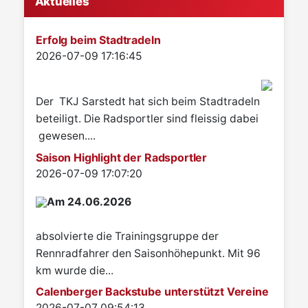
Aktuelles
Erfolg beim Stadtradeln
Details
2026-07-09 17:16:45
Der TKJ Sarstedt hat sich beim Stadtradeln
beteiligt. Die Radsportler sind fleissig dabei
gewesen....
Saison Highlight der Radsportler
Details
2026-07-09 17:07:20
Am 24.06.2026
absolvierte die Trainingsgruppe der
Rennradfahrer den Saisonhöhepunkt. Mit 96
km wurde die...
Calenberger Backstube unterstützt Vereine
Details
2026-07-07 09:54:13