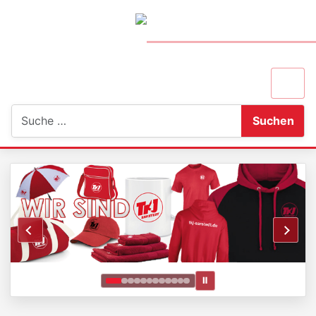
Suchen
Suchen
Ⅱ