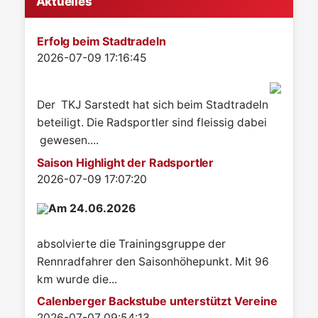
Aktuelles
Erfolg beim Stadtradeln
Details
2026-07-09 17:16:45
Der TKJ Sarstedt hat sich beim Stadtradeln
beteiligt. Die Radsportler sind fleissig dabei
gewesen....
Saison Highlight der Radsportler
Details
2026-07-09 17:07:20
Am 24.06.2026
absolvierte die Trainingsgruppe der
Rennradfahrer den Saisonhöhepunkt. Mit 96
km wurde die...
Calenberger Backstube unterstützt Vereine
Details
2026-07-07 09:54:13