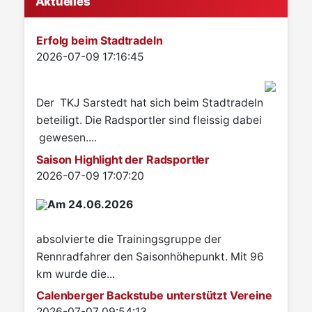
Aktuelles
Erfolg beim Stadtradeln
Details
2026-07-09 17:16:45
Der TKJ Sarstedt hat sich beim Stadtradeln
beteiligt. Die Radsportler sind fleissig dabei
gewesen....
Saison Highlight der Radsportler
Details
2026-07-09 17:07:20
Am 24.06.2026
absolvierte die Trainingsgruppe der
Rennradfahrer den Saisonhöhepunkt. Mit 96
km wurde die...
Calenberger Backstube unterstützt Vereine
Details
2026-07-07 09:54:13