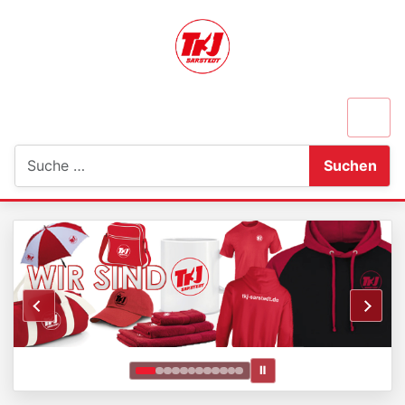
Suchen
Suchen
Ⅱ