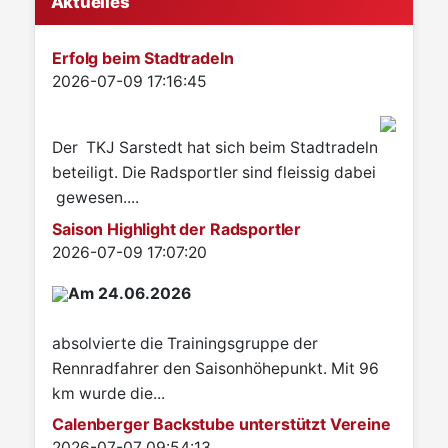
Aktuelles
Erfolg beim Stadtradeln
Details
2026-07-09 17:16:45
Der TKJ Sarstedt hat sich beim Stadtradeln
beteiligt. Die Radsportler sind fleissig dabei
gewesen....
Saison Highlight der Radsportler
Details
2026-07-09 17:07:20
Am 24.06.2026
absolvierte die Trainingsgruppe der
Rennradfahrer den Saisonhöhepunkt. Mit 96
km wurde die...
Calenberger Backstube unterstützt Vereine
Details
2026-07-07 09:54:13