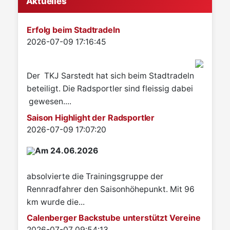
Aktuelles
Erfolg beim Stadtradeln
Details
2026-07-09 17:16:45
Der TKJ Sarstedt hat sich beim Stadtradeln
beteiligt. Die Radsportler sind fleissig dabei
gewesen....
Saison Highlight der Radsportler
Details
2026-07-09 17:07:20
Am 24.06.2026
absolvierte die Trainingsgruppe der
Rennradfahrer den Saisonhöhepunkt. Mit 96
km wurde die...
Calenberger Backstube unterstützt Vereine
Details
2026-07-07 09:54:13