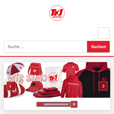
Suchen
Suchen
Ⅱ