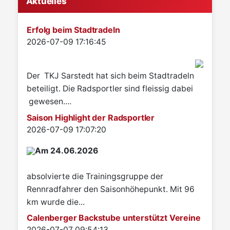
Aktuelles
Erfolg beim Stadtradeln
Details
2026-07-09 17:16:45
Der TKJ Sarstedt hat sich beim Stadtradeln
beteiligt. Die Radsportler sind fleissig dabei
gewesen....
Saison Highlight der Radsportler
Details
2026-07-09 17:07:20
Am 24.06.2026
absolvierte die Trainingsgruppe der
Rennradfahrer den Saisonhöhepunkt. Mit 96
km wurde die...
Calenberger Backstube unterstützt Vereine
Details
2026-07-07 09:54:13