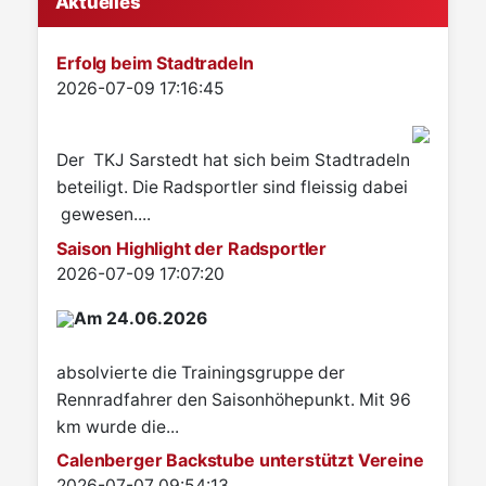
Aktuelles
Erfolg beim Stadtradeln
Details
2026-07-09 17:16:45
Der TKJ Sarstedt hat sich beim Stadtradeln
beteiligt. Die Radsportler sind fleissig dabei
gewesen....
Saison Highlight der Radsportler
Details
2026-07-09 17:07:20
Am 24.06.2026
absolvierte die Trainingsgruppe der
Rennradfahrer den Saisonhöhepunkt. Mit 96
km wurde die...
Calenberger Backstube unterstützt Vereine
Details
2026-07-07 09:54:13